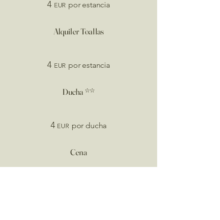
4
por estancia
EUR
Alquiler Toallas
4
por estancia
EUR
Ducha **
4
por ducha
EUR
Cena
18
por persona
EUR
Desayuno