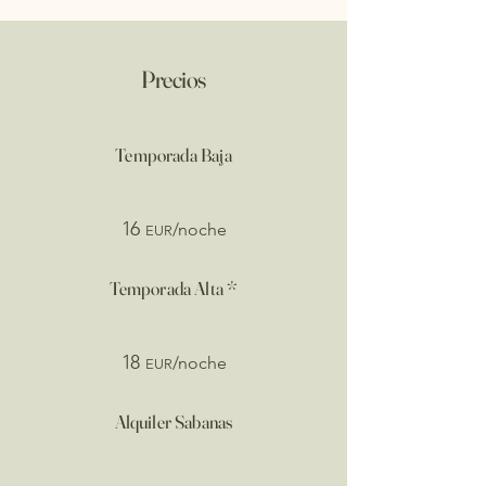
Precios
Temporada Baja
16
/noche
EUR
Temporada Alta *
18
/noche
EUR
Alquiler Sabanas